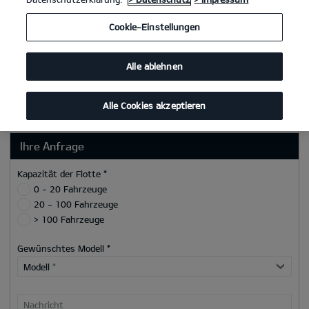
Postleitzahl
Cookie-Einstellungen
Ort
Alle ablehnen
Telefon/Mobilnummer
E-Mail
*
Alle Cookies akzeptieren
Ihre Anfrage
Kapazität der Flotte *
0 - 20 Fahrzeuge
20 - 100 Fahrzeuge
> 100 Fahrzeuge
Gewünschtes Modell *
Modell
*
Nachricht