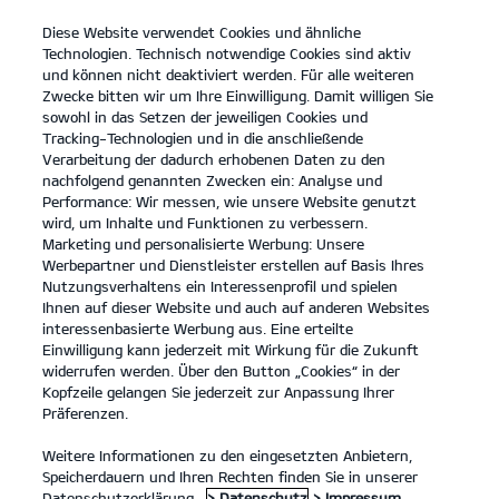
Diese Website verwendet Cookies und ähnliche
open
Technologien. Technisch notwendige Cookies sind aktiv
menu
und können nicht deaktiviert werden. Für alle weiteren
KONTAKT
Zwecke bitten wir um Ihre Einwilligung. Damit willigen Sie
sowohl in das Setzen der jeweiligen Cookies und
Tracking-Technologien und in die anschließende
KONTAKT UNTERNEHMEN
Verarbeitung der dadurch erhobenen Daten zu den
nachfolgend genannten Zwecken ein: Analyse und
KONTAKT UNTERNEHMEN
Performance: Wir messen, wie unsere Website genutzt
wird, um Inhalte und Funktionen zu verbessern.
Marketing und personalisierte Werbung: Unsere
Werbepartner und Dienstleister erstellen auf Basis Ihres
Ihre Kontaktdaten
Nutzungsverhaltens ein Interessenprofil und spielen
Ihnen auf dieser Website und auch auf anderen Websites
interessenbasierte Werbung aus. Eine erteilte
Anrede
*
Einwilligung kann jederzeit mit Wirkung für die Zukunft
widerrufen werden. Über den Button „Cookies“ in der
Vorname
*
Kopfzeile gelangen Sie jederzeit zur Anpassung Ihrer
Nachname
*
Präferenzen.
Unternehmen
*
Weitere Informationen zu den eingesetzten Anbietern,
Speicherdauern und Ihren Rechten finden Sie in unserer
Straße/Nr.
Datenschutzerklärung.
> Datenschutz
> Impressum